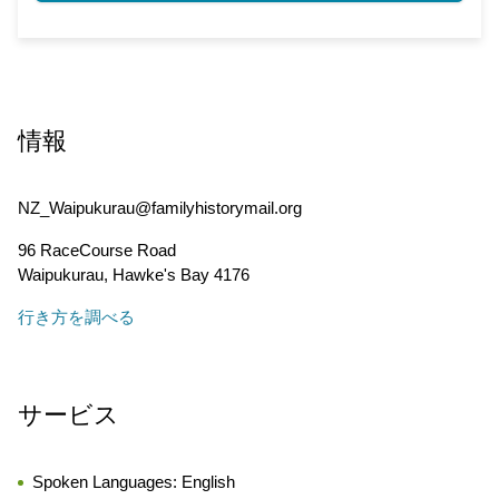
情報
NZ_Waipukurau@familyhistorymail.org
96 RaceCourse Road
Waipukurau
,
Hawke's Bay
4176
行き方を調べる
サービス
Spoken Languages:
English