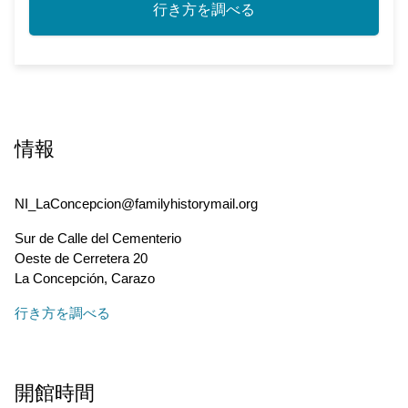
行き方を調べる
情報
NI_LaConcepcion@familyhistorymail.org
Sur de Calle del Cementerio
Oeste de Cerretera 20
La Concepción
,
Carazo
行き方を調べる
開館時間