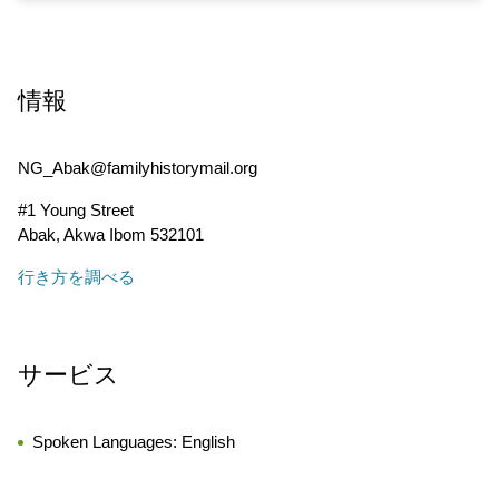
情報
NG_Abak@familyhistorymail.org
#1 Young Street
Abak
,
Akwa Ibom
532101
行き方を調べる
サービス
Spoken Languages:
English