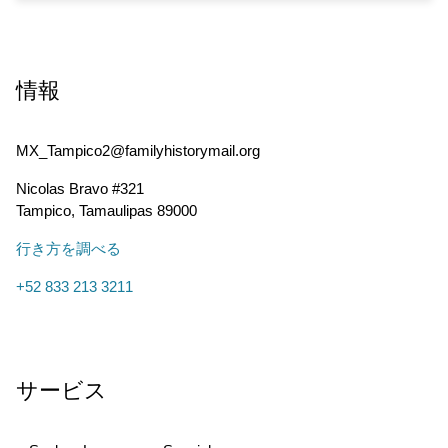
情報
MX_Tampico2@familyhistorymail.org
Nicolas Bravo #321
Tampico
,
Tamaulipas
89000
行き方を調べる
+52 833 213 3211
サービス