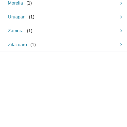
Morelia
(
1
)
Uruapan
(
1
)
Zamora
(
1
)
Zitacuaro
(
1
)