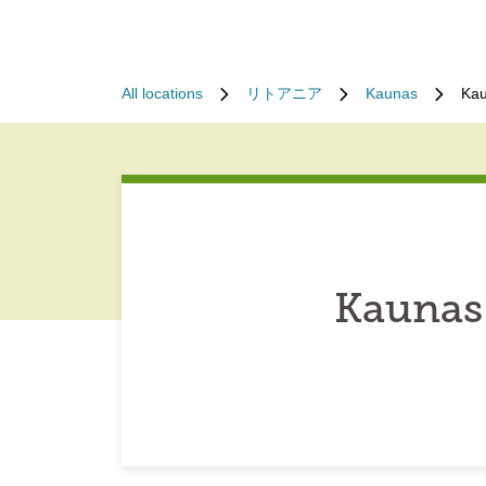
All locations
リトアニア
Kaunas
Kau
Kaunas