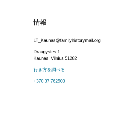
情報
LT_Kaunas@familyhistorymail.org
Draugystes 1
Kaunas
,
Vilnius
51282
行き方を調べる
+370 37 762503