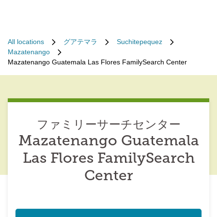
All locations
グアテマラ
Suchitepequez
Mazatenango
Mazatenango Guatemala Las Flores FamilySearch Center
ファミリーサーチセンター
Mazatenango Guatemala
Las Flores FamilySearch
Center