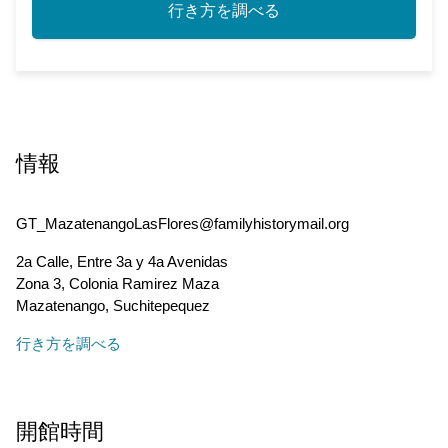
行き方を調べる
情報
GT_MazatenangoLasFlores@familyhistorymail.org
2a Calle, Entre 3a y 4a Avenidas
Zona 3, Colonia Ramirez Maza
Mazatenango
,
Suchitepequez
行き方を調べる
開館時間