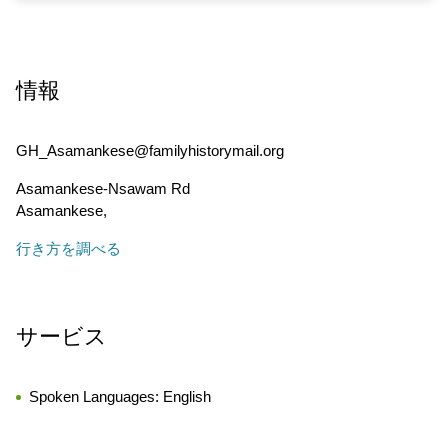
情報
GH_Asamankese@familyhistorymail.org
Asamankese-Nsawam Rd
Asamankese
,
行き方を調べる
サービス
Spoken Languages:
English