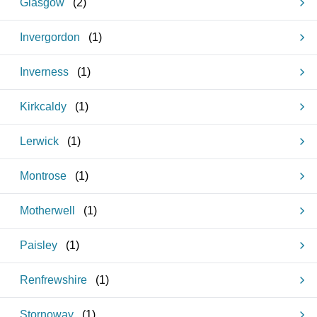
Glasgow
(
2
)
Invergordon
(
1
)
Inverness
(
1
)
Kirkcaldy
(
1
)
Lerwick
(
1
)
Montrose
(
1
)
Motherwell
(
1
)
Paisley
(
1
)
Renfrewshire
(
1
)
Stornoway
(
1
)