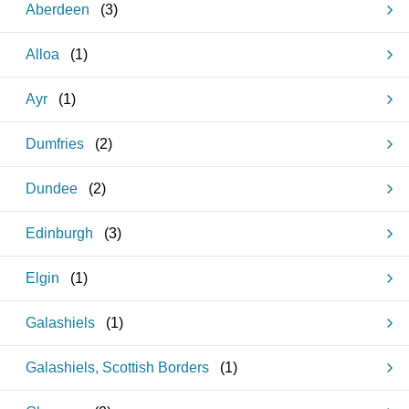
Aberdeen
(
3
)
Alloa
(
1
)
Ayr
(
1
)
Dumfries
(
2
)
Dundee
(
2
)
Edinburgh
(
3
)
Elgin
(
1
)
Galashiels
(
1
)
Galashiels, Scottish Borders
(
1
)