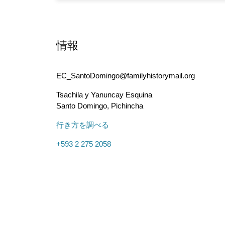
情報
EC_SantoDomingo@familyhistorymail.org
Tsachila y Yanuncay Esquina
Santo Domingo
,
Pichincha
行き方を調べる
+593 2 275 2058