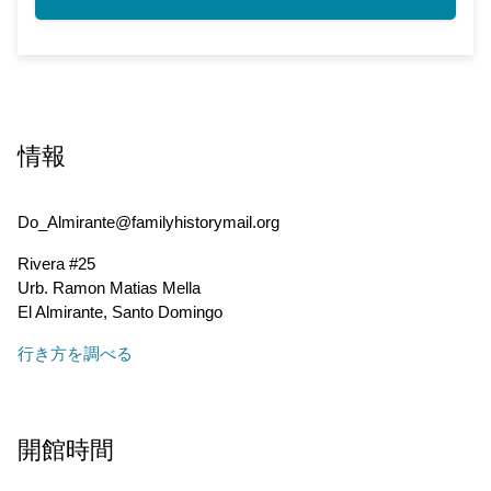
情報
Do_Almirante@familyhistorymail.org
Rivera #25
Urb. Ramon Matias Mella
El Almirante
,
Santo Domingo
行き方を調べる
開館時間