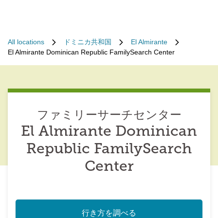
All locations
ドミニカ共和国
El Almirante
El Almirante Dominican Republic FamilySearch Center
ファミリーサーチセンター
El Almirante Dominican
Republic FamilySearch
Center
行き方を調べる