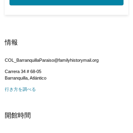
情報
COL_BarranquillaParaiso@familyhistorymail.org
Carrera 34 # 68-05
Barranquilla
,
Atlántico
行き方を調べる
開館時間