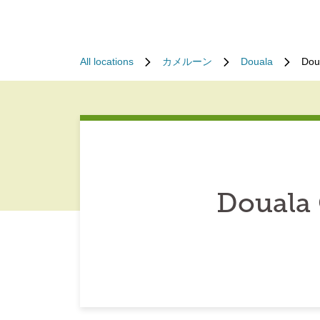
All locations
カメルーン
Douala
Dou
Douala