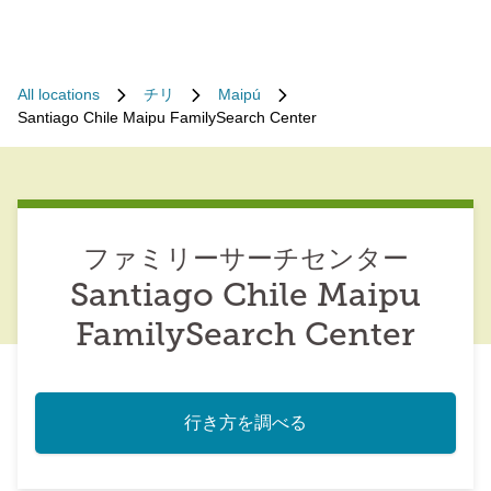
All locations
チリ
Maipú
Santiago Chile Maipu FamilySearch Center
ファミリーサーチセンター
Santiago Chile Maipu
FamilySearch Center
行き方を調べる