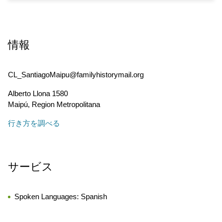
情報
CL_SantiagoMaipu@familyhistorymail.org
Alberto Llona 1580
Maipú
,
Region Metropolitana
行き方を調べる
サービス
Spoken Languages:
Spanish