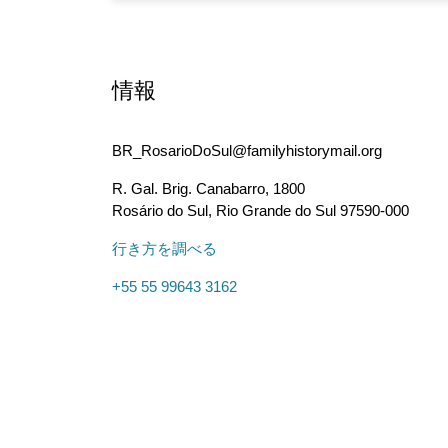
情報
BR_RosarioDoSul@familyhistorymail.org
R. Gal. Brig. Canabarro, 1800
Rosário do Sul
,
Rio Grande do Sul
97590-000
行き方を調べる
+55 55 99643 3162