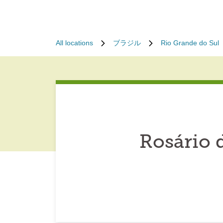
All locations
ブラジル
Rio Grande do Sul
Rosário 