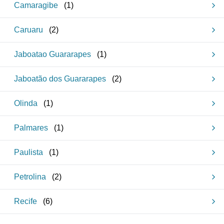
Camaragibe
(
1
)
Caruaru
(
2
)
Jaboatao Guararapes
(
1
)
Jaboatão dos Guararapes
(
2
)
Olinda
(
1
)
Palmares
(
1
)
Paulista
(
1
)
Petrolina
(
2
)
Recife
(
6
)