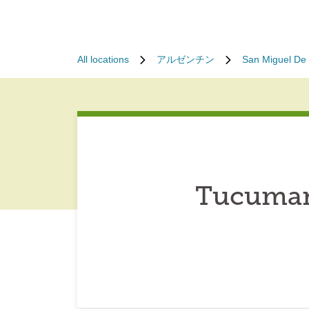
All locations
アルゼンチン
San Miguel De
Tucuman