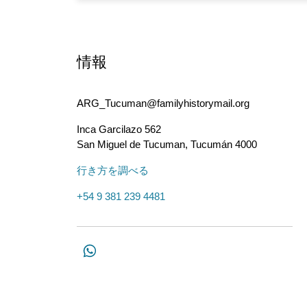
情報
ARG_Tucuman@familyhistorymail.org
Inca Garcilazo 562
San Miguel de Tucuman
,
Tucumán
4000
行き方を調べる
+54 9 381 239 4481