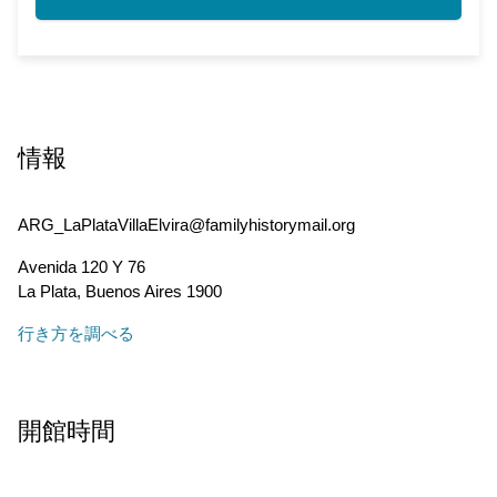
情報
ARG_LaPlataVillaElvira@familyhistorymail.org
Avenida 120 Y 76
La Plata
,
Buenos Aires
1900
行き方を調べる
開館時間