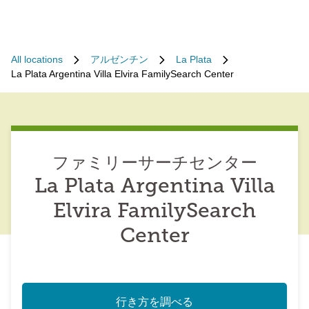
All locations
アルゼンチン
La Plata
La Plata Argentina Villa Elvira FamilySearch Center
ファミリーサーチセンター
La Plata Argentina Villa
Elvira FamilySearch
Center
行き方を調べる