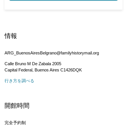
情報
ARG_BuenosAiresBelgrano@familyhistorymail.org
Calle Bruno M De Zabala 2005
Capital Federal
,
Buenos Aires
C1426DQK
行き方を調べる
開館時間
完全予約制