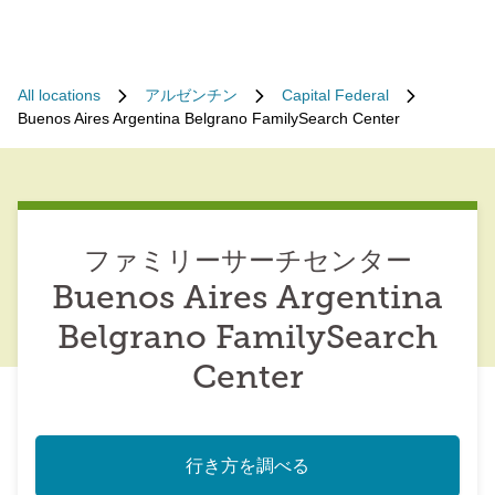
All locations
アルゼンチン
Capital Federal
Buenos Aires Argentina Belgrano FamilySearch Center
ファミリーサーチセンター
Buenos Aires Argentina
Belgrano FamilySearch
Center
行き方を調べる