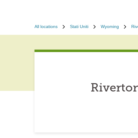
All locations
Stati Uniti
Wyoming
Riv
Riverto