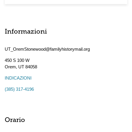
Informazioni
UT_OremStonewood@familyhistorymail.org
450 S 100 W
Orem
,
UT
84058
INDICAZIONI
(385) 317-4196
Orario