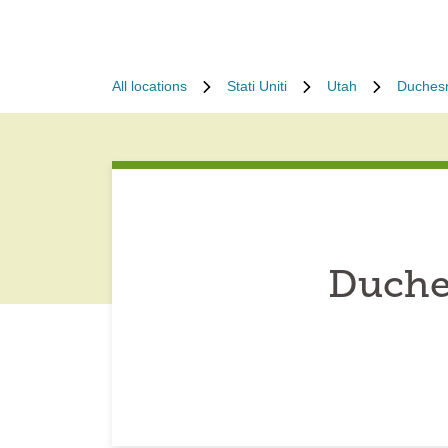
All locations
Stati Uniti
Utah
Duches
Duche