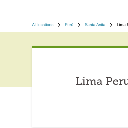
All locations
Perù
Santa Anita
Lima 
Lima Peru