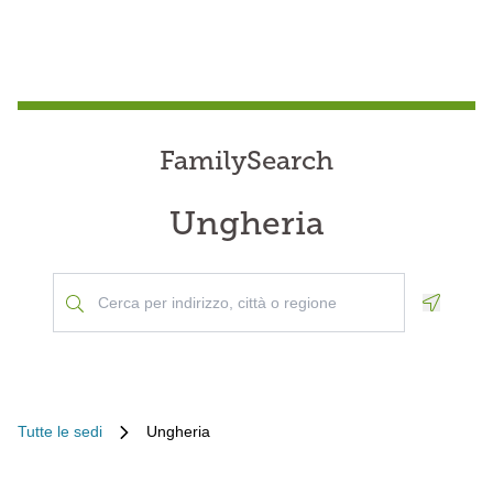
FamilySearch
Ungheria
Geoloca
Tutte le sedi
Ungheria