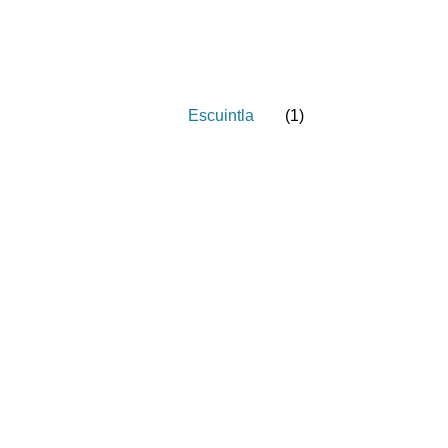
Escuintla
(
1
)