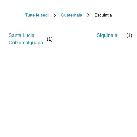
Tutte le sedi
Guatemala
Escuintla
Santa Lucia
Siquinalá
(
1
)
(
1
)
Cotzumalguapa