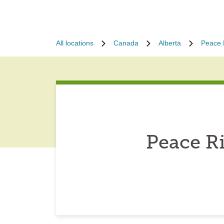
All locations
Canada
Alberta
Peace 
Peace Ri