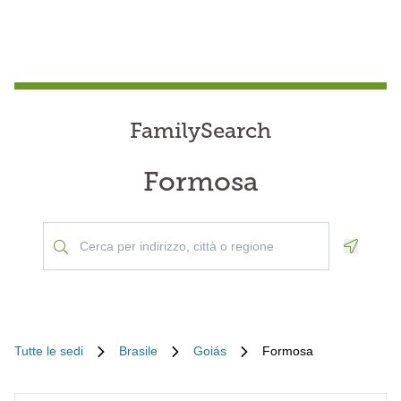
FamilySearch
Formosa
Geoloca
Tutte le sedi
Brasile
Goiás
Formosa