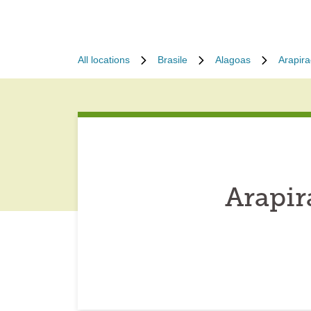
All locations
Brasile
Alagoas
Arapir
Arapir