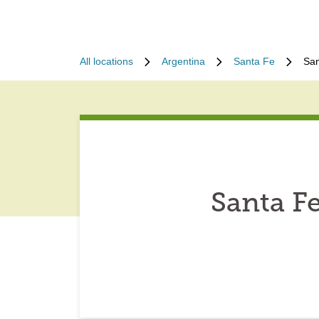
All locations
Argentina
Santa Fe
San
Santa F