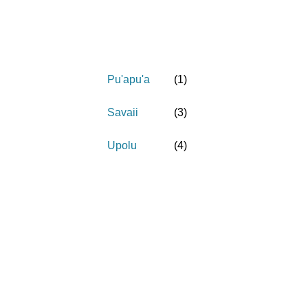
Pu'apu'a
(
1
)
Savaii
(
3
)
Upolu
(
4
)