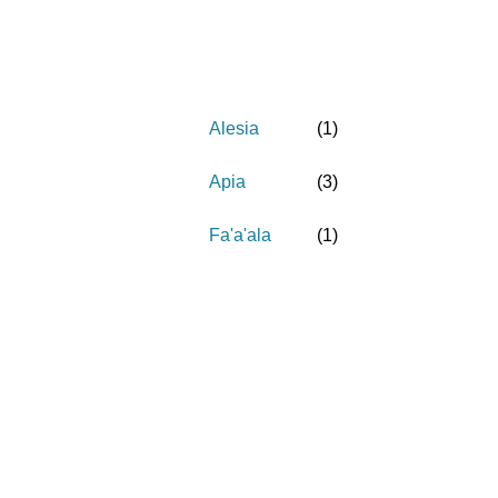
Alesia
(
1
)
Apia
(
3
)
Fa'a'ala
(
1
)