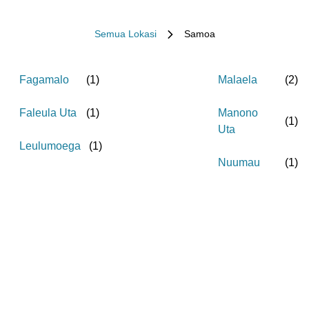
Semua Lokasi
Samoa
Fagamalo
(
1
)
Malaela
(
2
)
Faleula Uta
(
1
)
Manono
(
1
)
Uta
Leulumoega
(
1
)
Nuumau
(
1
)