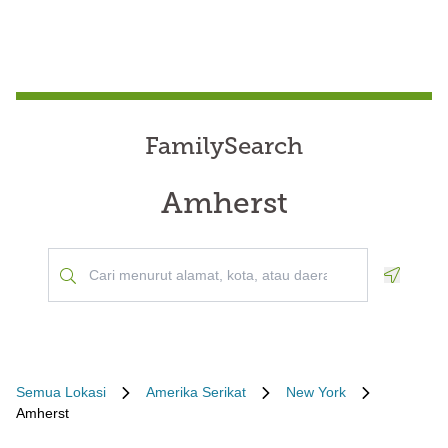
FamilySearch
Amherst
Geoloca
Semua Lokasi
Amerika Serikat
New York
Amherst