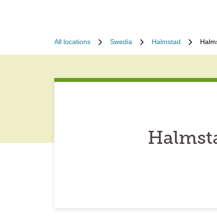
All locations
Swedia
Halmstad
Halm
Halmst