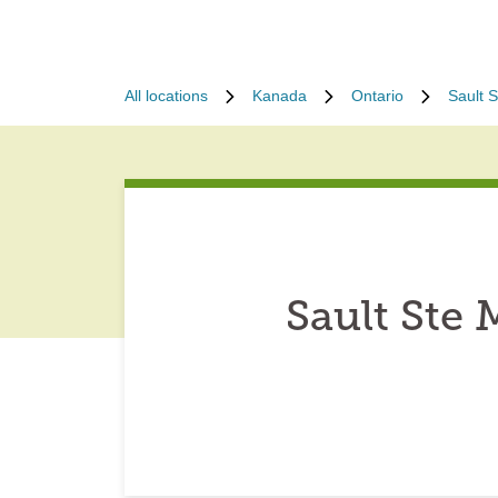
All locations
Kanada
Ontario
Sault S
Sault Ste