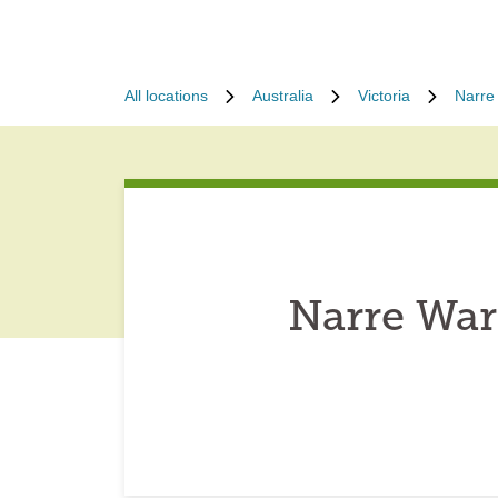
All locations
Australia
Victoria
Narre
Narre War