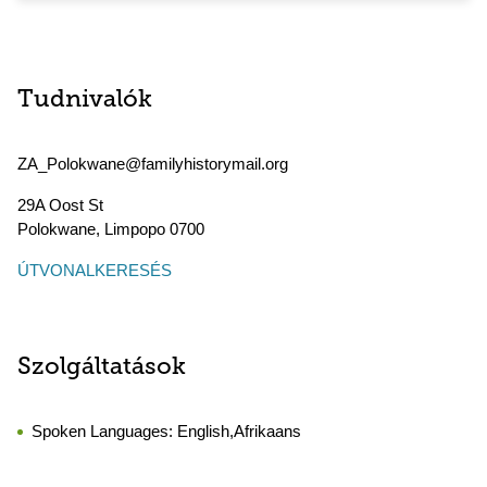
Tudnivalók
ZA_Polokwane@familyhistorymail.org
29A Oost St
Polokwane
,
Limpopo
0700
ÚTVONALKERESÉS
Szolgáltatások
Spoken Languages:
English,Afrikaans