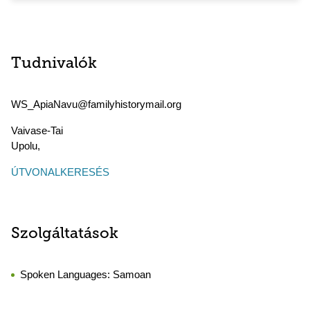
Tudnivalók
WS_ApiaNavu@familyhistorymail.org
Vaivase-Tai
Upolu
,
ÚTVONALKERESÉS
Szolgáltatások
Spoken Languages:
Samoan