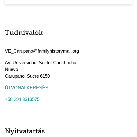
Tudnivalók
VE_Carupano@familyhistorymail.org
Av. Universidad, Sector Canchuchu
Nuevo
Carupano
,
Sucre
6150
ÚTVONALKERESÉS
+58 294 3313575
Nyitvatartás