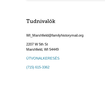
Tudnivalók
WI_Marshfield@familyhistorymail.org
2207 W 5th St
Marshfield
,
WI
54449
ÚTVONALKERESÉS
(715) 615-3362