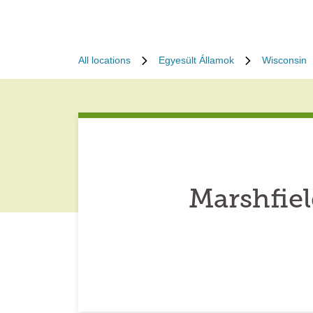
All locations
Egyesült Államok
Wisconsin
Marshfie