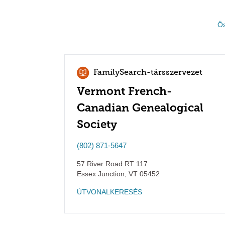
Ös
FamilySearch-társszervezet
Vermont French-
Canadian Genealogical
Society
(802) 871-5647
57 River Road RT 117
Essex Junction
,
VT
05452
ÚTVONALKERESÉS