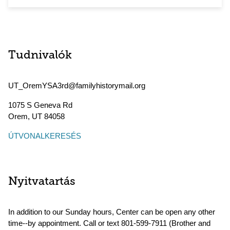
Tudnivalók
UT_OremYSA3rd@familyhistorymail.org
1075 S Geneva Rd
Orem
,
UT
84058
ÚTVONALKERESÉS
Nyitvatartás
In addition to our Sunday hours, Center can be open any other
time--by appointment. Call or text 801-599-7911 (Brother and