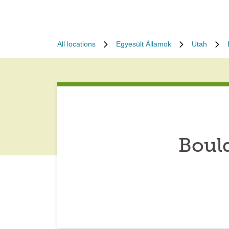
All locations
Egyesült Államok
Utah
Boul