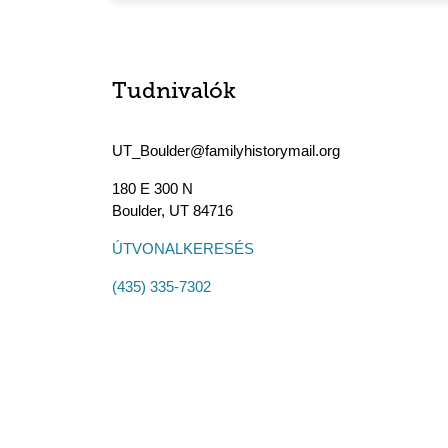
Tudnivalók
UT_Boulder@familyhistorymail.org
180 E 300 N
Boulder
,
UT
84716
ÚTVONALKERESÉS
(435) 335-7302