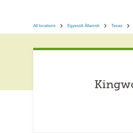
All locations
Egyesült Államok
Texas
Kingwo