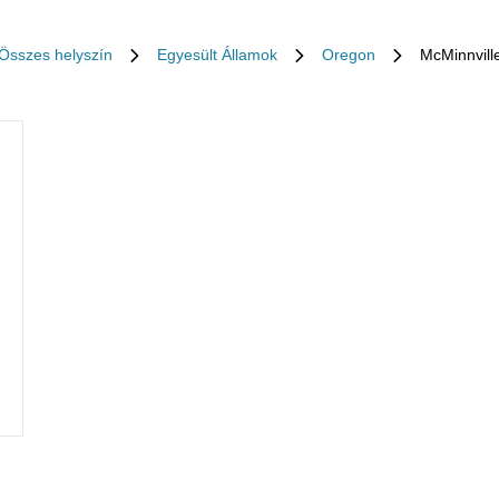
Összes helyszín
Egyesült Államok
Oregon
McMinnvill