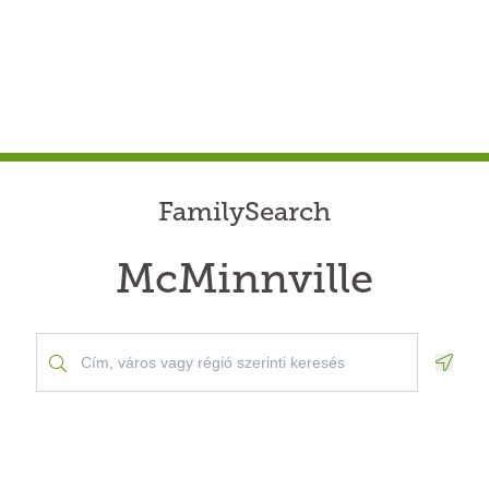
FamilySearch
McMinnville
Geolo