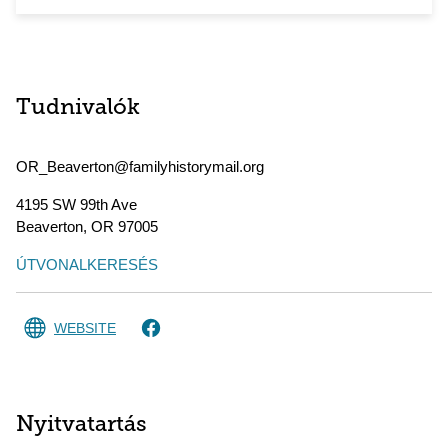
Tudnivalók
OR_Beaverton@familyhistorymail.org
4195 SW 99th Ave
Beaverton
,
OR
97005
ÚTVONALKERESÉS
WEBSITE
Nyitvatartás