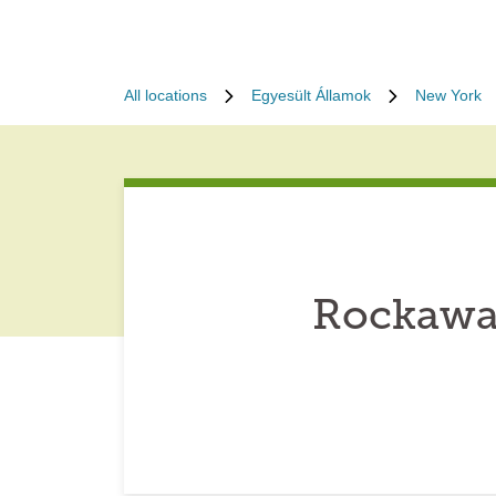
All locations
Egyesült Államok
New York
Rockawa