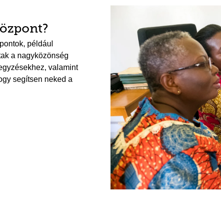
központ?
pontok, például
ttak a nagyközönség
ljegyzésekhez, valamint
hogy segítsen neked a