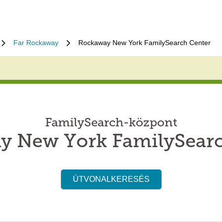
Far Rockaway
Rockaway New York FamilySearch Center
FamilySearch-központ
y New York FamilySearc
ÚTVONALKERESÉS