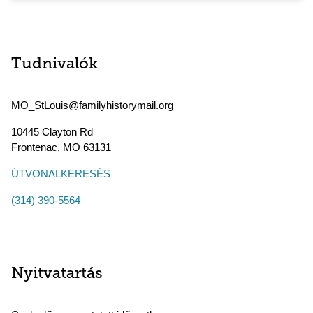
Tudnivalók
MO_StLouis@familyhistorymail.org
10445 Clayton Rd
Frontenac
,
MO
63131
ÚTVONALKERESÉS
(314) 390-5564
Nyitvatartás