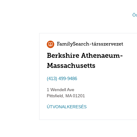
Ös
FamilySearch-társszervezet
Berkshire Athenaeum-
Massachusetts
(413) 499-9486
1 Wendell Ave
Pittsfield
,
MA
01201
ÚTVONALKERESÉS