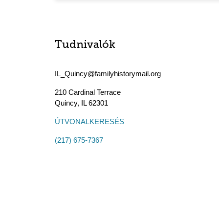
Tudnivalók
IL_Quincy@familyhistorymail.org
210 Cardinal Terrace
Quincy
,
IL
62301
ÚTVONALKERESÉS
(217) 675-7367