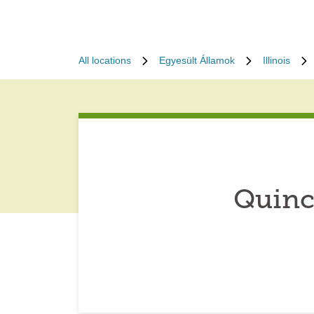
All locations
Egyesült Államok
Illinois
Quinc