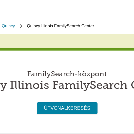
Quincy
Quincy Illinois FamilySearch Center
FamilySearch-központ
y Illinois FamilySearch 
ÚTVONALKERESÉS