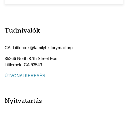
Tudnivalók
CA_Littlerock@familyhistorymail.org
35266 North 87th Street East
Littlerock
,
CA
93543
ÚTVONALKERESÉS
Nyitvatartás