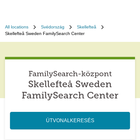
All locations
Svédország
Skellefteå
Skellefteå Sweden FamilySearch Center
FamilySearch-központ
Skellefteå Sweden
FamilySearch Center
ÚTVONALKERESÉS